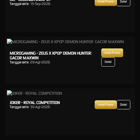
Ambil Promo
Detail
Tanggal akhir:
15-Sep-2026
MICROGAMING - ZEUS X KPOP DEMON HUNTER:
Ambil Promo
GACOR MAXWIN
Tanggal akhir:
29-Agt-2026
Detail
JOKER - ROYAL COMPETITION
Ambil Promo
Detail
Tanggal akhir:
30-Agt-2026