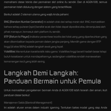
memahami dasar teknis dari permainan slot online itu sendiri. Dan di AGEN108, semua
permainan telah didukung dengan sistem yang tersertifikasi.
Berikut adalah 3 elemen utama yang wajib Anda pahami:
RNG (Random Number Generator):
Ini adalah otak dari setiap mesin slot. RNG memastikan
bahwa setiap putaran (spin) bersifat acak dan tidak dapat diprediksi atau dimanipulasi oleh
pihak manapun, termasuk oleh platform itu sendiri.
RTP (Return to Player):
Indikator persentase teoritis dari total uang yang dipertaruhkan yang
akan dikembalikan kepada pemain dalam jangka panjang. Memilih game dengan RTP
tinggi (di atas 96%) adalah langkah awal yang tepat.
Volatilitas:
Menentukan karakteristik risiko game. Volatilitas tinggi berarti hadiah besar tetapi
butuh kesabaran untuk mendapatkannya, sedangkan volatilitas rendah menawarkan
kemenangan kecil yang lebih sering.
Langkah Demi Langkah:
Panduan Bermain untuk Pemula
Untuk memastikan pengalaman bermain Anda di AGEN108 lebih terarah dan aman, ikuti
panduan dasar berikut:
Manajemen Saldo (Bankroll Management)
Ini adalah aturan emas dalam industri igaming. Tentukan batas modal yang siap Anda