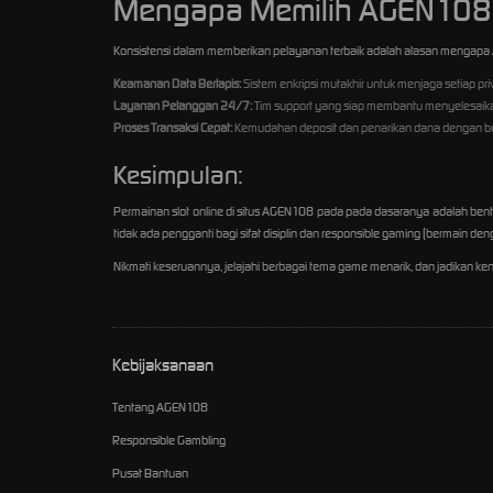
Mengapa Memilih AGEN108 
Konsistensi dalam memberikan pelayanan terbaik adalah alasan mengap
Keamanan Data Berlapis:
Sistem enkripsi mutakhir untuk menjaga setiap pri
Layanan Pelanggan 24/7:
Tim support yang siap membantu menyelesaikan
Proses Transaksi Cepat:
Kemudahan deposit dan penarikan dana dengan 
Kesimpulan:
Permainan slot online di situs AGEN108 pada pada dasaranya adalah bent
tidak ada pengganti bagi sifat disiplin dan responsible gaming (bermain d
Nikmati keseruannya, jelajahi berbagai tema game menarik, dan jadikan 
Kebijaksanaan
Tentang AGEN108
Responsible Gambling
Pusat Bantuan