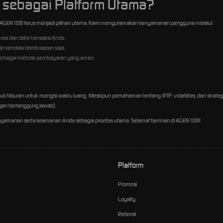
sebagai Platform Utama?
a AGEN108 terus menjadi pilihan utama. Kami mengutamakan kenyamanan pengguna melalui:
vasi dan data transaksi Anda.
 kendala teknis kapan saja.
berbagai metode pembayaran yang aman.
uk hiburan untuk mengisi waktu luang. Meskipun pemahaman tentang RTP, volatilitas, dan stra
engan bertanggung jawab).
kenyamanan serta keamanan Anda sebagai prioritas utama. Selamat bermain di AGEN108!
Platform
Promosi
Loyalty
Referral