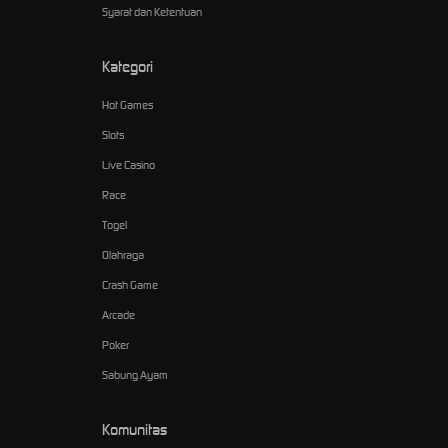
Syarat dan Ketentuan
Kategori
Hot Games
Slots
Live Casino
Race
Togel
Olahraga
Crash Game
Arcade
Poker
Sabung Ayam
Komunitas