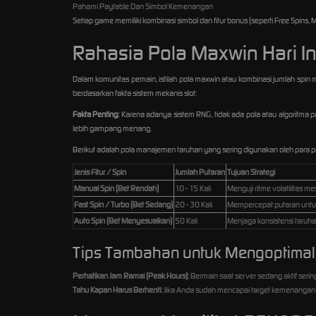
Pahami Paytable Dan Simbol Kemenangan
Setiap game memiliki kombinasi simbol dan fitur bonus (seperti Free Spins
Rahasia Pola Maxwin Hari Ini
Dalam komunitas pemain, istilah pola maxwin atau kombinasi jumlah spin m
berdasarkan fakta sistem mekanis slot:
Fakta Penting:
Karena adanya sistem RNG, tidak ada pola atau algoritma 
lebih gampang menang.
Berikut adalah pola manajemen taruhan yang sering digunakan oleh para p
Jenis Fitur / Spin
Jumlah Putaran
Tujuan Strategi
Manual Spin (Bet Rendah)
10 - 15 Kali
Menguji ritme volatilitas me
Fast Spin / Turbo (Bet Sedang)
20 - 30 Kali
Mempercepat putaran untuk
Auto Spin (Bet Menyesuaikan)
50 Kali
Menjaga konsistensi taruhan
Tips Tambahan untuk Mengoptimal
Perhatikan Jam Ramai (Peak Hours):
Bermain saat server sedang aktif serin
Tahu Kapan Harus Berhenti:
Jika Anda sudah mencapai target kemenangan har