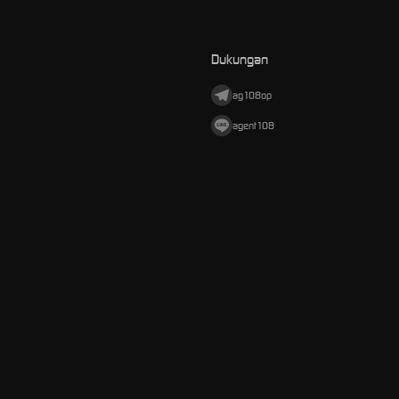
Dukungan
ag108op
agent108