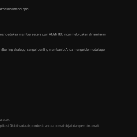
 menekan tombol spin.
mengedukasi member secara jujur, AGEN108 ingin meluruskan dinamika ini
n (betting strategy) sangat penting membantu Anda mengelola modal agar
a acak.
likasi. Disiplin adalah pembeda antara pemain bijak dan pemain amatir.