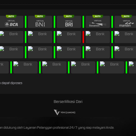
k dapat diproses
Bersertifikasi Dari
n didukung oleh Layanan Pelanggan profesional 24/7 yang siap melayani Anda.