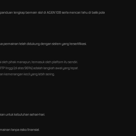
 panduan lengkap bermain slot di AGEN108 serta mencari tahu di balik pola
a permainan telah didukung dengan sistem yang tersertifikasi.
i oleh pihak manapun, termasuk oleh platform itu sendiri.
TP tinggi (di atas 96%) adalah langkah awal yang tepat.
kan kemenangan kecil yang lebih sering.
an untuk kebutuhan sehari-hari.
ainan tanpa risiko finansial.