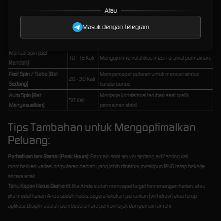
Berikut adalah pola manajemen taruhan yang sering digunakan oleh para pemain
Atau
profesional untuk menjaga stabilitas modal saat mencari momentum Scatter:
Masuk dengan Telegram
Jumlah
Jenis Fitur / Spin
Tujuan Strategi
Putaran
Manual Spin (Bet
10 - 15 Kali
Menguji ritme volatilitas mesin di awal permainan.
Rendah)
Fast Spin / Turbo (Bet
Mempercepat putaran untuk mencari simbol
20 - 30 Kali
Sedang)
koridor bonus.
Auto Spin (Bet
Menjaga konsistensi taruhan saat grafik
50 Kali
Menyesuaikan)
permainan stabil.
Tips Tambahan untuk Mengoptimalkan
Peluang:
Perhatikan Jam Ramai (Peak Hours):
Bermain saat server sedang aktif sering kali
memberikan variasi perputaran hadiah yang lebih dinamis, meskipun RNG tetap bekerja
secara acak.
Tahu Kapan Harus Berhenti:
Jika Anda sudah mencapai target kemenangan harian, atau
jika modal harian Anda sudah habis, segera lakukan penarikan (withdraw) atau tutup
aplikasi. Disiplin adalah pembeda antara pemain bijak dan pemain amatir.