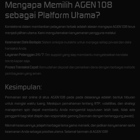
Mengapa Memilih AGEN108
sebagai Platform Utama?
Konsistensi dalam memberikan pelayanan terbaik adalah alasan mengapa AGEN108 terus
menjadi pilihan utama. Kami mengutamakan kenyamanan pengguna melalui:
Keamanan Data Berlapis:
Sistem enkripsi mutakhir untuk menjaga setiap privasi dan data
transaksi Anda.
Layanan Pelanggan 24/7:
Tim support yang siap membantu menyelesaikan kendala
teknis kapan saja.
Proses Transaksi Cepat:
Kemudahan deposit dan penarikan dana dengan berbagai metode
pembayaran yang aman.
Kesimpulan:
Permainan slot online di situs AGEN108 pada pada dasaranya adalah bentuk hiburan
untuk mengisi waktu luang. Meskipun pemahaman tentang RTP, volatilitas, dan strategi
manajemen spin dapat membantu Anda mengambil keputusan lebih baik, tidak ada
pengganti bagi sifat disiplin dan responsible gaming (bermain dengan bertanggung jawab).
Nikmati keseruannya, jelajahi berbagai tema game menarik, dan jadikan kenyamanan serta
keamanan Anda sebagai prioritas utama. Selamat bermain di AGEN108!