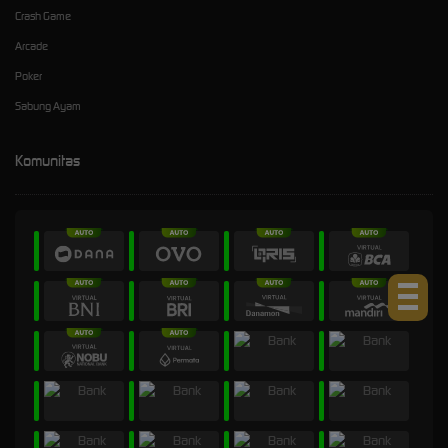
Crash Game
Arcade
Poker
Sabung Ayam
Komunitas