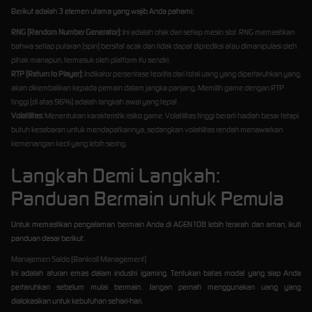
Berikut adalah 3 elemen utama yang wajib Anda pahami:
RNG (Random Number Generator):
Ini adalah otak dari setiap mesin slot. RNG memastikan
bahwa setiap putaran (spin) bersifat acak dan tidak dapat diprediksi atau dimanipulasi oleh
pihak manapun, termasuk oleh platform itu sendiri.
RTP (Return to Player):
Indikator persentase teoritis dari total uang yang dipertaruhkan yang
akan dikembalikan kepada pemain dalam jangka panjang. Memilih game dengan RTP
tinggi (di atas 96%) adalah langkah awal yang tepat.
Volatilitas:
Menentukan karakteristik risiko game. Volatilitas tinggi berarti hadiah besar tetapi
butuh kesabaran untuk mendapatkannya, sedangkan volatilitas rendah menawarkan
kemenangan kecil yang lebih sering.
Langkah Demi Langkah:
Panduan Bermain untuk Pemula
Untuk memastikan pengalaman bermain Anda di AGEN108 lebih terarah dan aman, ikuti
panduan dasar berikut:
Manajemen Saldo (Bankroll Management)
Ini adalah aturan emas dalam industri igaming. Tentukan batas modal yang siap Anda
pertaruhkan sebelum mulai bermain. Jangan pernah menggunakan uang yang
dialokasikan untuk kebutuhan sehari-hari.