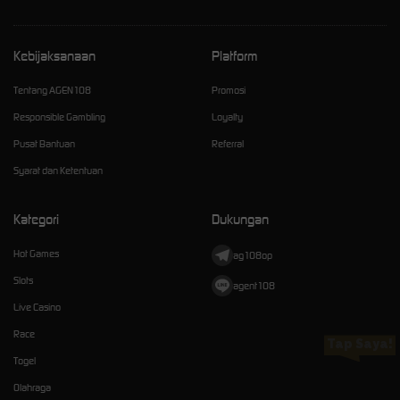
Kebijaksanaan
Platform
Tentang AGEN108
Promosi
Responsible Gambling
Loyalty
Pusat Bantuan
Referral
Syarat dan Ketentuan
Kategori
Dukungan
Hot Games
ag108op
Slots
agent108
Live Casino
Race
Tap Saya!
Togel
Olahraga